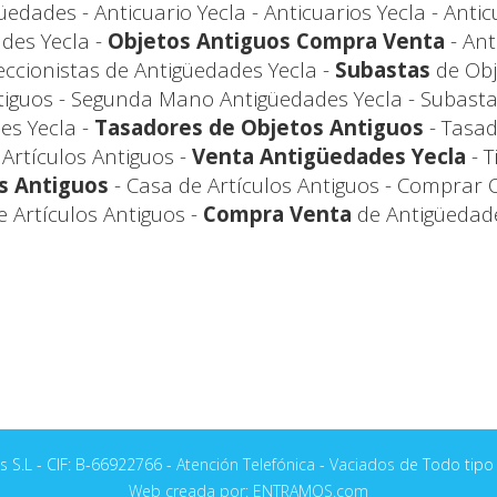
edades - Anticuario Yecla - Anticuarios Yecla - Antic
des Yecla -
Objetos Antiguos Compra Venta
- An
eccionistas de Antigüedades Yecla -
Subastas
de Obj
iguos - Segunda Mano Antigüedades Yecla - Subasta
es Yecla -
Tasadores de Objetos Antiguos
- Tasad
Artículos Antiguos -
Venta Antigüedades Yecla
- T
s Antiguos
- Casa de Artículos Antiguos - Comprar 
 Artículos Antiguos -
Compra Venta
de Antigüedade
 S.L - CIF: B-66922766 -
Atención Telefónica
-
Vaciados
de Todo tipo 
Web creada por: ENTRAMOS.com