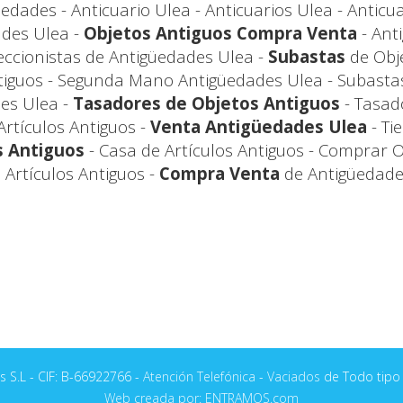
edades - Anticuario Ulea - Anticuarios Ulea - Anticua
des Ulea -
Objetos Antiguos Compra Venta
- Ant
leccionistas de Antigüedades Ulea -
Subastas
de Obje
iguos - Segunda Mano Antigüedades Ulea - Subastas
es Ulea -
Tasadores de Objetos Antiguos
- Tasad
Artículos Antiguos -
Venta Antigüedades Ulea
- Ti
s Antiguos
- Casa de Artículos Antiguos - Comprar 
Artículos Antiguos -
Compra Venta
de Antigüedade
 S.L - CIF: B-66922766 -
Atención Telefónica
-
Vaciados
de Todo tipo 
Web creada por: ENTRAMOS.com