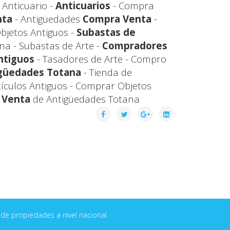
 Anticuario -
Anticuarios
- Compra
nta
- Antigüedades
Compra Venta
-
bjetos Antiguos -
Subastas de
a - Subastas de Arte -
Compradores
ntiguos
- Tasadores de Arte - Compro
güedades Totana
- Tienda de
tículos Antiguos - Comprar Objetos
 Venta
de Antigüedades Totana
de propiedades a nivel nacional.