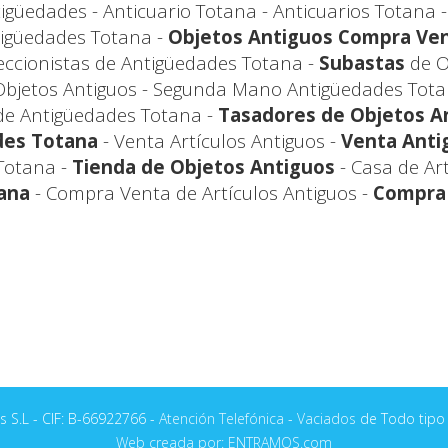
igüedades - Anticuario Totana - Anticuarios Totana -
igüedades Totana -
Objetos Antiguos Compra Ve
leccionistas de Antigüedades Totana -
Subastas
de O
bjetos Antiguos - Segunda Mano Antigüedades Totan
e Antigüedades Totana -
Tasadores de Objetos A
des Totana
- Venta Artículos Antiguos -
Venta Anti
Totana -
Tienda de Objetos Antiguos
- Casa de Ar
ana
- Compra Venta de Artículos Antiguos -
Compra
 S.L - CIF: B-66922766 -
Atención Telefónica
-
Vaciados
de Todo tipo 
Web creada por: ENTRAMOS.com