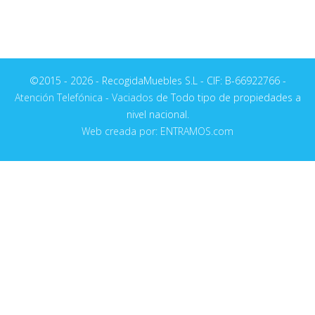
©2015 - 2026 - RecogidaMuebles S.L - CIF: B-66922766 -
Atención Telefónica
-
Vaciados
de Todo tipo de propiedades a
nivel nacional.
Web creada por: ENTRAMOS.com